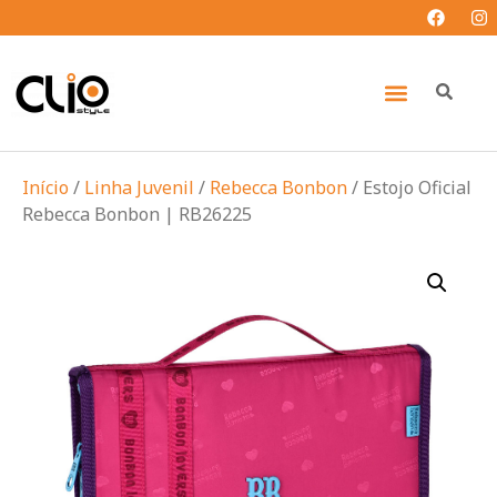
Início
/
Linha Juvenil
/
Rebecca Bonbon
/ Estojo Oficial
Rebecca Bonbon | RB26225