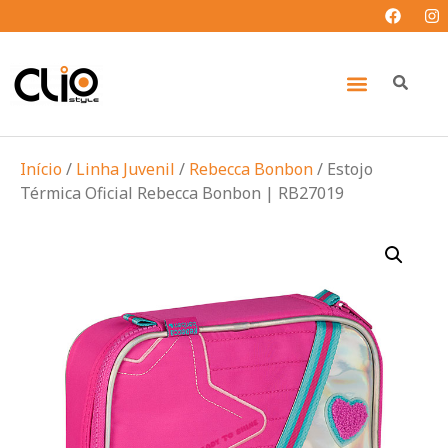
Início
/
Linha Juvenil
/
Rebecca Bonbon
/ Estojo
Térmica Oficial Rebecca Bonbon | RB27019