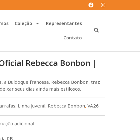
mos
Coleção
Representantes
Contato
Oficial Rebecca Bonbon |
s, a Buldogue francesa, Rebecca Bonbon, traz
deixar seus dias ainda mais estilosos.
arrafas
,
Linha Juvenil
,
Rebecca Bonbon
,
VA26
mação adicional
 da RB.