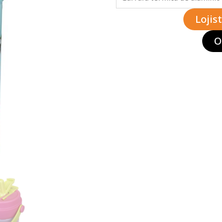
Lojis
O