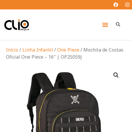
Início
/
Linha Infantil
/
One Piece
/ Mochila de Costas
Oficial One Piece – 16″ | OP25059J