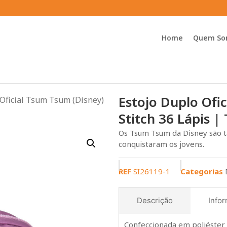
Home
Quem So
Estojo Duplo Ofi
 Oficial Tsum Tsum (Disney)
Stitch 36 Lápis |
Os Tsum Tsum da Disney são t
conquistaram os jovens.
REF
SI26119-1
Categorias
Descrição
Infor
Confeccionada em poliéster 