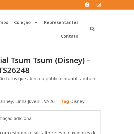
mos
Coleção
Representantes
Contato
cial Tsum Tsum (Disney) –
 TS26248
ão fofos que além do público infantil também
Disney
,
Linha Juvenil
,
VA26
Tag
Disney
mação adicional
com estampa e silk alto relevo, puxadores de