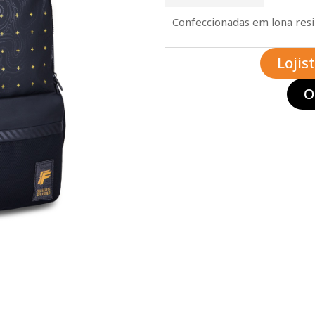
Confeccionadas em lona res
Lojis
O