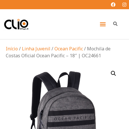
Início
/
Linha Juvenil
/
Ocean Pacific
/ Mochila de
Costas Oficial Ocean Pacific – 18″ | OC24661